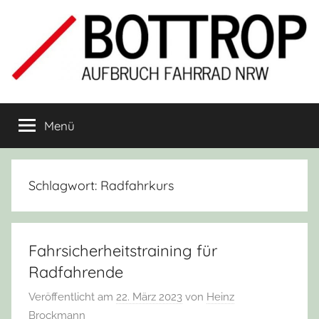
Zum
Inhalt
springen
Aufbruch
Fahrrad-
Initiative
Menü
Fahrrad
Bottrop
Bottrop
Schlagwort:
Radfahrkurs
Fahrsicherheitstraining für
Radfahrende
Veröffentlicht am
22. März 2023
von
Heinz
Brockmann