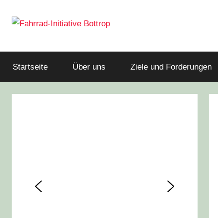
Zum
Inhalt
springen
Fahrrad-
Aufbruch
Initiative
Bottrop
Startseite
Über uns
Ziele und Forderungen
Fahrrad
Bottrop