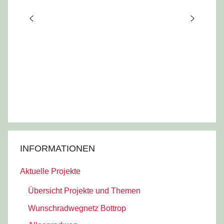
i
e
o
n
n
INFORMATIONEN
Aktuelle Projekte
Übersicht Projekte und Themen
Wunschradwegnetz Bottrop