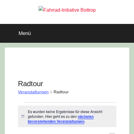
Zum
Inhalt
springen
Aufbruch
Fahrrad-
Initiative
Menü
Bottrop
Fahrrad
Bottrop
Radtour
Veranstaltungen
Radtour
Veranstaltungen
Es wurden keine Ergebnisse für diese Ansicht
gefunden. Hier geht es zu den
nächsten
H
bevorstehenden Veranstaltungen
.
i
n
w