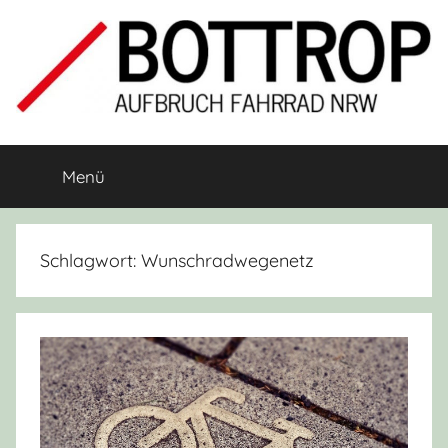
Zum
Inhalt
springen
Aufbruch
Fahrrad-
Initiative
Menü
Fahrrad
Bottrop
Bottrop
Schlagwort:
Wunschradwegenetz